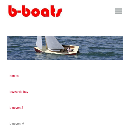
bonito
buzzards bay
b-seven S
b-seven M