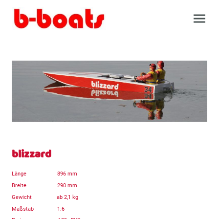
blizzard
Länge 896 mm
Breite 290 mm
Gewicht ab 2,1 kg
Maßstab 1:6